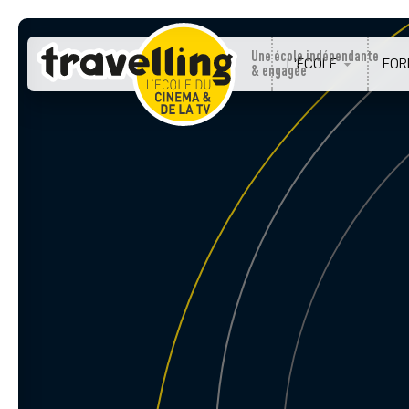
Panneau de gestion des cookies
Une école indépendante
L'ÉCOLE
FOR
& engagée