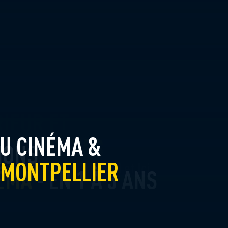
RIEUR ET
 DES SÉRIES
IONS
MONTPELLIER
 grand soleil (France2) et Ici
s, 75 stations de montage &
NÉMA
- EN 1 À 3 ANS
llage FX