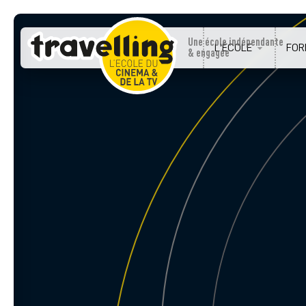
Panneau de gestion des cookies
Une école indépendante
L'ÉCOLE
FOR
& engagée