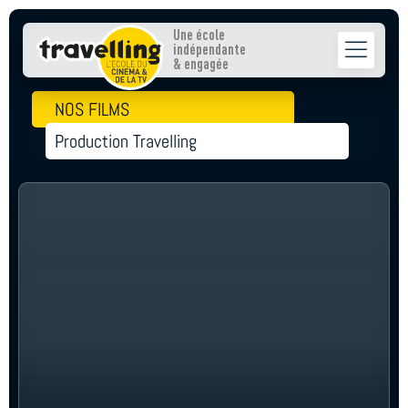
Une école
indépendante
& engagée
NOS FILMS
Production Travelling