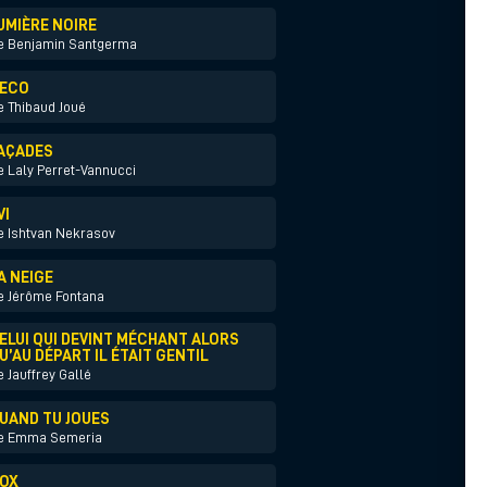
UMIÈRE NOIRE
e Benjamin Santgerma
ECO
e Thibaud Joué
AÇADES
e Laly Perret-Vannucci
VI
e Ishtvan Nekrasov
A NEIGE
e Jérôme Fontana
ELUI QUI DEVINT MÉCHANT ALORS
U’AU DÉPART IL ÉTAIT GENTIL
e Jauffrey Gallé
UAND TU JOUES
e Emma Semeria
OX