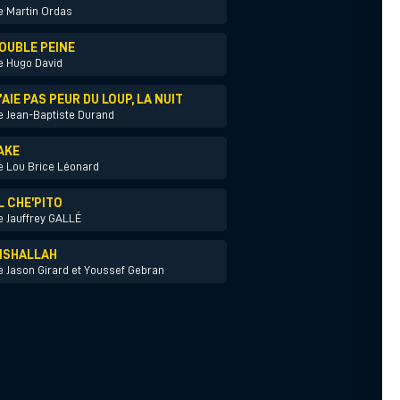
e Martin Ordas
OUBLE PEINE
e Hugo David
’AIE PAS PEUR DU LOUP, LA NUIT
e Jean-Baptiste Durand
AKE
e Lou Brice Léonard
L CHE’PITO
e Jauffrey GALLÉ
NSHALLAH
e Jason Girard et Youssef Gebran