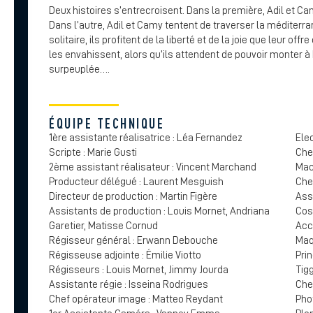
Deux histoires s’entrecroisent. Dans la première, Adil et Ca
Dans l’autre, Adil et Camy tentent de traverser la méditerra
solitaire, ils profitent de la liberté et de la joie que leur off
les envahissent, alors qu’ils attendent de pouvoir monter 
surpeuplée….
ÉQUIPE TECHNIQUE
1ère assistante réalisatrice : Léa Fernandez
Elec
Scripte : Marie Gusti
Che
2ème assistant réalisateur : Vincent Marchand
Mac
Producteur délégué : Laurent Mesguish
Che
Directeur de production : Martin Figère
Assi
Assistants de production : Louis Mornet, Andriana
Cos
Garetier, Matisse Cornud
Acc
Régisseur général : Erwann Debouche
Maq
Régisseuse adjointe : Émilie Viotto
Prin
Régisseurs : Louis Mornet, Jimmy Jourda
Tig
Assistante régie : Isseina Rodrigues
Che
Chef opérateur image : Matteo Reydant
Pho