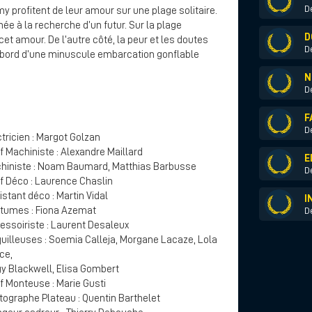
D
my profitent de leur amour sur une plage solitaire.
née à la recherche d’un futur. Sur la plage
D
re cet amour. De l’autre côté, la peur et les doutes
D
à bord d’une minuscule embarcation gonflable
N
D
F
D
tricien : Margot Golzan
f Machiniste : Alexandre Maillard
E
hiniste : Noam Baumard, Matthias Barbusse
D
f Déco : Laurence Chaslin
stant déco : Martin Vidal
I
tumes : Fiona Azemat
D
essoiriste : Laurent Desaleux
uilleuses : Soemia Calleja, Morgane Lacaze, Lola
ce,
gy Blackwell, Elisa Gombert
f Monteuse : Marie Gusti
tographe Plateau : Quentin Barthelet