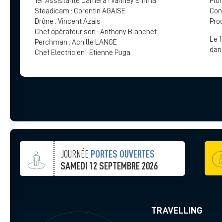
1er Assistante Caméra : Vanney Emma
Plo
Steadicam : Corentin AGAISE
Con
Drône : Vincent Azais
Prod
Chef opérateur son : Anthony Blanchet
Le f
Perchman : Achille LANGE
dans
Chef Electricien : Etienne Puga
JOURNÉE
PORTES OUVERTES
SAMEDI 12 SEPTEMBRE 2026
TRAVELLING