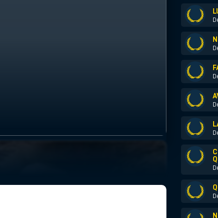
L
D
N
D
F
D
A
D
L
D
C
Q
D
Q
D
N