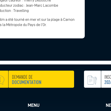
ngeur cadreur : Thierry Debouche
ducteur zodiac : Jean-Marc Lacombe
uction : Travelling
ilm a été tourné en mer et sur la plage à Carnon
 la Métropole du Pays de l’Or.
DEMANDE DE
INS
DOCUMENTATION
202
MENU
N